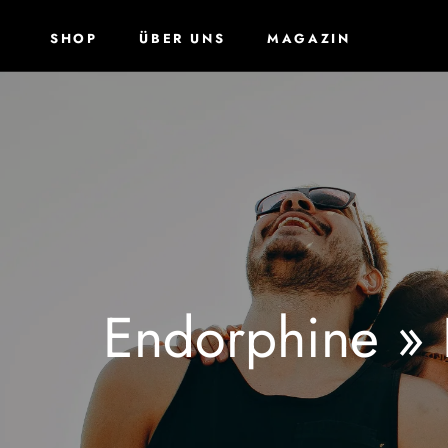
Direkt
zum
SHOP
ÜBER UNS
MAGAZIN
Inhalt
ÜBER UNS
Endorphine » 