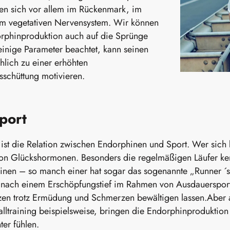
en sich vor allem im Rückenmark, im
im vegetativen Nervensystem. Wir können
rphinproduktion auch auf die Sprünge
einige Parameter beachtet, kann seinen
hlich zu einer erhöhten
sschüttung motivieren.
port
 ist die Relation zwischen Endorphinen und Sport. Wer sich b
von Glückshormonen. Besonders die regelmäßigen Läufer 
nen – so manch einer hat sogar das sogenannte „Runner ´s H
 nach einem Erschöpfungstief im Rahmen von Ausdauersport fr
zen trotz Ermüdung und Schmerzen bewältigen lassen.Aber a
valltraining beispielsweise, bringen die Endorphinproduktion
ter fühlen.