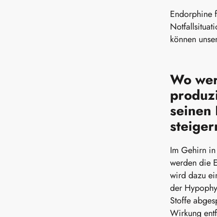
Endorphine f
Notfallsituat
können unse
Wo wer
produz
seinen
steige
Im Gehirn i
werden die 
wird dazu ei
der Hypophy
Stoffe abges
Wirkung entf