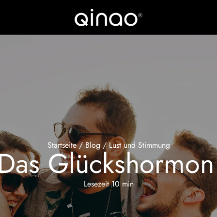
Startseite
/
Blog
/
Lust und Stimmung
Das Glückshormon e
Lesezeit 10 min