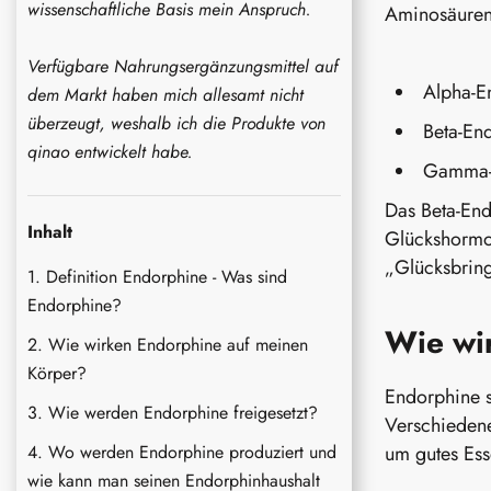
wissenschaftliche Basis mein Anspruch.
Aminosäuren 
Verfügbare Nahrungsergänzungsmittel auf
Alpha-E
dem Markt haben mich allesamt nicht
überzeugt, weshalb ich die Produkte von
Beta-En
qinao entwickelt habe.
Gamma-
Das Beta-En
Inhalt
Glückshormon
„Glücksbring
Definition Endorphine - Was sind
Endorphine?
Wie wi
Wie wirken Endorphine auf meinen
Körper?
Endorphine s
Wie werden Endorphine freigesetzt?
Verschiedene
Wo werden Endorphine produziert und
um gutes Ess
wie kann man seinen Endorphinhaushalt