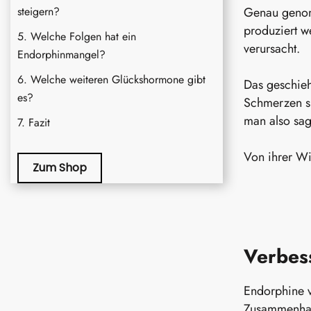
steigern?
Genau genom
produziert w
Welche Folgen hat ein
verursacht.
Endorphinmangel?
Welche weiteren Glückshormone gibt
Das geschieht
es?
Schmerzen sp
man also sag
Fazit
Von ihrer Wi
Zum Shop
Verbess
Endorphine v
Zusammenhang