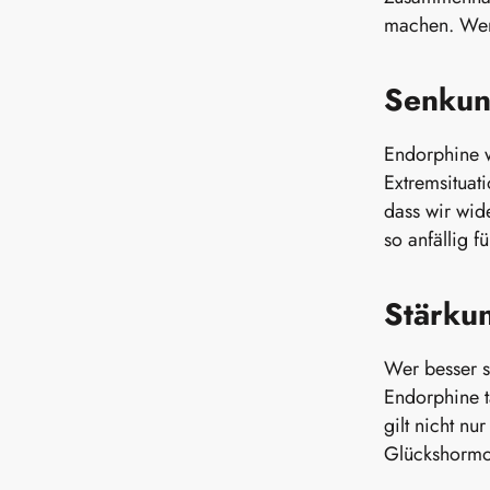
machen. Wer 
Senkun
Endorphine w
Extremsituat
dass wir wid
so anfällig f
Stärku
Wer besser sc
Endorphine t
gilt nicht n
Glückshormon