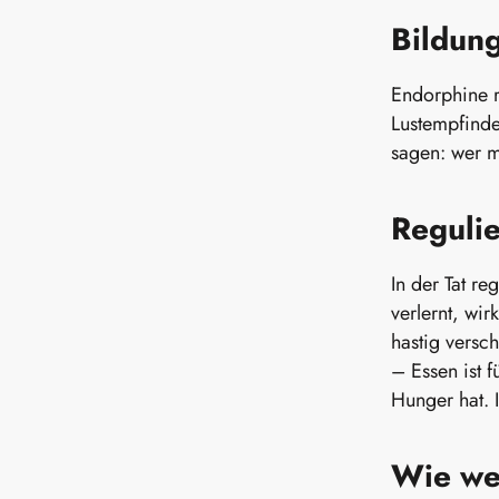
Bildun
Endorphine r
Lustempfinde
sagen: wer me
Reguli
In der Tat r
verlernt, wi
hastig versc
– Essen ist 
Hunger hat. 
Wie we