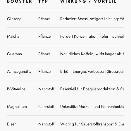
BOOSTER
TYP
WIRKUNG / VORTEIL
Ginseng
Pflanze
Reduziert Stress, steigert Leistungsfähigke
Matcha
Pflanze
Fördert Konzentration, liefert nachhaltig
Guarana
Pflanze
Natürliches Koffein, wirkt länger als Kaff
Ashwagandha
Pflanze
Erhöht Energie, verbessert Stressresisten
B-Vitamine
Nährstoff
Essentiell für Energieproduktion & Stoff
Magnesium
Nährstoff
Unterstützt Muskeln und Nervenfunktion
Eisen
Nährstoff
Wichtig für Sauerstofftransport & Energi